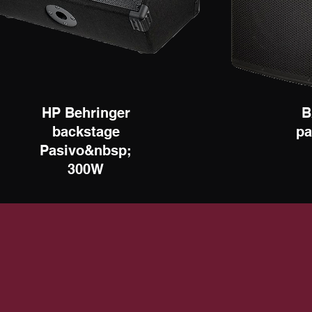
HP Behringer
B
backstage
pa
Pasivo&nbsp;
300W