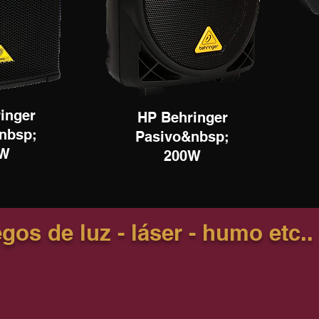
inger
HP Behringer
nbsp;
Pasivo&nbsp;
 W
200W
gos de luz - láser - humo etc..