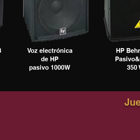
B
Voz electrónica
HP Behr
de HP
Pasivo&
pasivo 1000W
350
Jue