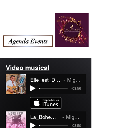
Menu
Amg Events Pro
Agenda Events
Video musical
Elle_est_Dailleurs_Mika
Miguel Ancia
-03:56
La_Bohemia_Masters
Miguel Ancia
-03:50